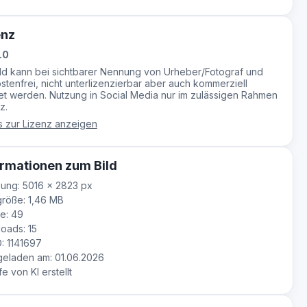
enz
.0
ild kann bei sichtbarer Nennung von Urheber/Fotograf und
stenfrei, nicht unterlizenzierbar aber auch kommerziell
t werden. Nutzung in Social Media nur im zulässigen Rahmen
z.
s zur Lizenz anzeigen
rmationen zum Bild
ung: 5016 × 2823 px
röße: 1,46 MB
e: 49
oads: 15
D: 1141697
eladen am: 01.06.2026
fe von KI erstellt