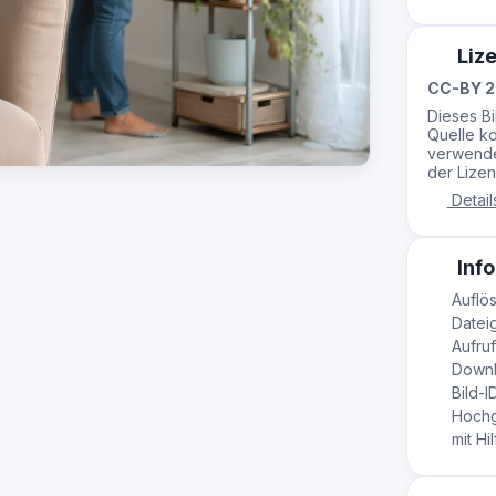
Liz
CC-BY 2
Dieses B
Quelle ko
verwende
der Lizen
Detail
Info
Auflös
Dateig
Aufruf
Downl
Bild-I
Hochg
mit Hil