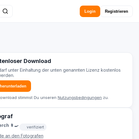
Login
Registrieren
tenloser Download
darf unter Einhaltung der unten genannten Lizenz kostenlos
werden.
 herunterladen
Download stimmst Du unseren
Nutzungsbedingungen
zu.
ograf
rch 👨‍🍳
verifiziert
e an den Fotografen