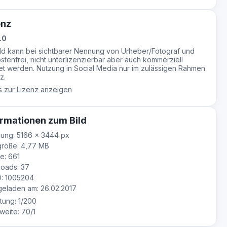
enz
.0
ild kann bei sichtbarer Nennung von Urheber/Fotograf und
stenfrei, nicht unterlizenzierbar aber auch kommerziell
t werden. Nutzung in Social Media nur im zulässigen Rahmen
z.
s zur Lizenz anzeigen
rmationen zum Bild
ung: 5166 × 3444 px
größe: 4,77 MB
e: 661
oads: 37
D: 1005204
eladen am: 26.02.2017
tung: 1/200
eite: 70/1