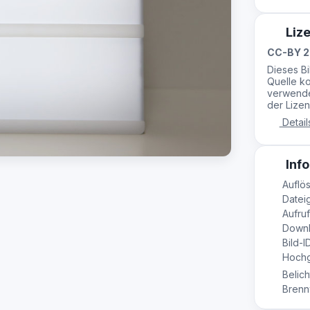
Liz
CC-BY 2
Dieses B
Quelle ko
verwende
der Lizen
Detail
Info
Auflös
Datei
Aufruf
Downl
Bild-I
Hochg
Belich
Brennw