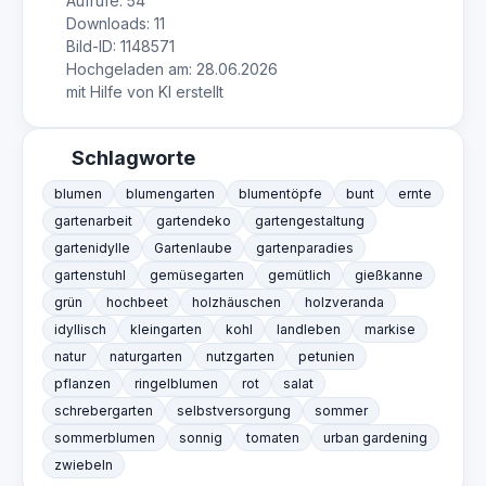
Aufrufe: 54
Downloads: 11
Bild-ID: 1148571
Hochgeladen am: 28.06.2026
mit Hilfe von KI erstellt
Schlagworte
blumen
blumengarten
blumentöpfe
bunt
ernte
gartenarbeit
gartendeko
gartengestaltung
gartenidylle
Gartenlaube
gartenparadies
gartenstuhl
gemüsegarten
gemütlich
gießkanne
grün
hochbeet
holzhäuschen
holzveranda
idyllisch
kleingarten
kohl
landleben
markise
natur
naturgarten
nutzgarten
petunien
pflanzen
ringelblumen
rot
salat
schrebergarten
selbstversorgung
sommer
sommerblumen
sonnig
tomaten
urban gardening
zwiebeln