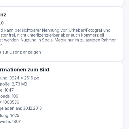
enz
.0
ild kann bei sichtbarer Nennung von Urheber/Fotograf und
stenfrei, nicht unterlizenzierbar aber auch kommerziell
t werden. Nutzung in Social Media nur im zulässigen Rahmen
z.
s zur Lizenz anzeigen
rmationen zum Bild
ung: 3924 × 2616 px
röße: 2,73 MB
e: 1047
oads: 109
D: 1000536
laden am: 30.12.2013
tung: 1/125
eite: 180/1