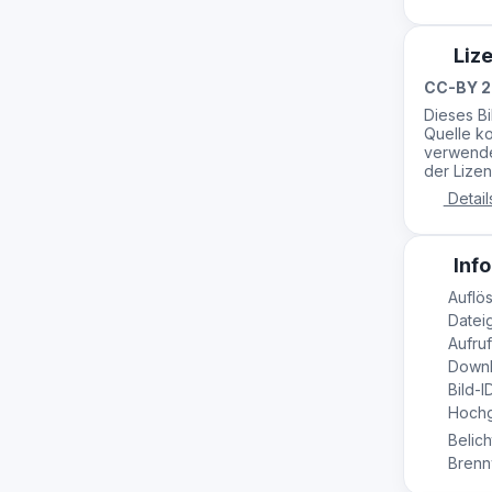
Liz
CC-BY 2
Dieses B
Quelle ko
verwende
der Lizen
Detail
Info
Auflös
Dateig
Aufruf
Downl
Bild-I
Hochge
Belich
Brennw