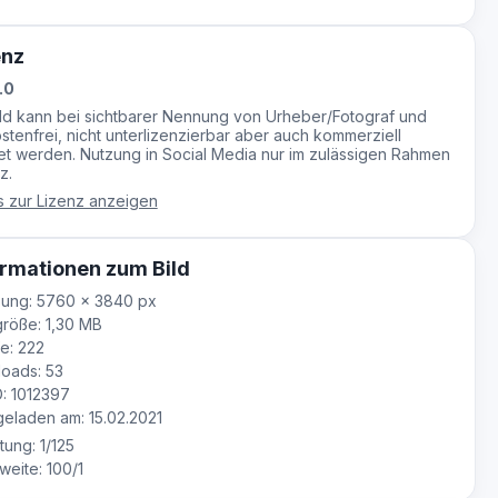
enz
.0
ild kann bei sichtbarer Nennung von Urheber/Fotograf und
stenfrei, nicht unterlizenzierbar aber auch kommerziell
t werden. Nutzung in Social Media nur im zulässigen Rahmen
z.
s zur Lizenz anzeigen
rmationen zum Bild
sung: 5760 × 3840 px
röße: 1,30 MB
e: 222
oads: 53
D: 1012397
laden am: 15.02.2021
tung: 1/125
eite: 100/1