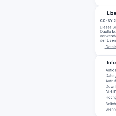
Liz
CC-BY 2
Dieses B
Quelle ko
verwende
der Lizen
Detail
Info
Auflö
Dateig
Aufruf
Downl
Bild-I
Hochge
Belich
Brennw