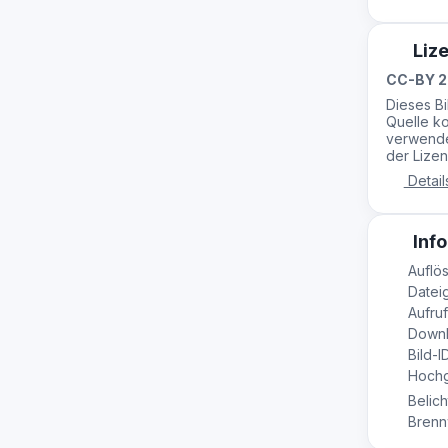
Liz
CC-BY 2
Dieses B
Quelle ko
verwende
der Lizen
Detail
Info
Auflö
Dateig
Aufruf
Downl
Bild-I
Hochg
Belich
Brennw