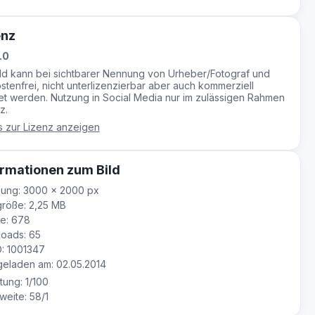
enz
.0
ild kann bei sichtbarer Nennung von Urheber/Fotograf und
stenfrei, nicht unterlizenzierbar aber auch kommerziell
t werden. Nutzung in Social Media nur im zulässigen Rahmen
z.
s zur Lizenz anzeigen
rmationen zum Bild
sung: 3000 × 2000 px
röße: 2,25 MB
e: 678
oads: 65
D: 1001347
eladen am: 02.05.2014
tung: 1/100
eite: 58/1