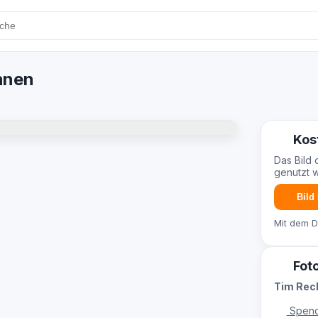
hnen
Kos
Das Bild 
genutzt 
Bild
Mit dem 
Fot
Tim Re
Spend