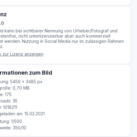
enz
.0
ild kann bei sichtbarer Nennung von Urheber/Fotograf und
stenfrei, nicht unterlizenzierbar aber auch kommerziell
t werden. Nutzung in Social Media nur im zulässigen Rahmen
z.
s zur Lizenz anzeigen
rmationen zum Bild
ung: 5459 × 3485 px
größe: 0,70 MB
e: 175
oads: 35
: 1018211
laden am: 15.02.2021
tung: 1/500
eite: 350/10