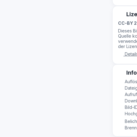
Liz
CC-BY 2
Dieses B
Quelle ko
verwende
der Lizen
Detail
Info
Auflös
Datei
Aufruf
Downl
Bild-ID
Hochge
Belich
Brennw