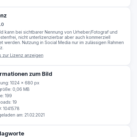
enz
.0
ild kann bei sichtbarer Nennung von Urheber/Fotograf und
stenfrei, nicht unterlizenzierbar aber auch kommerziell
t werden. Nutzung in Social Media nur im zulässigen Rahmen
z.
s zur Lizenz anzeigen
rmationen zum Bild
ung: 1024 × 680 px
größe: 0,06 MB
e: 199
oads: 19
D: 1041578
laden am: 21.02.2021
lagworte