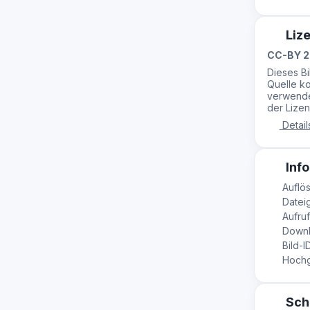
Liz
CC-BY 2
Dieses B
Quelle ko
verwende
der Lizen
Detail
Info
Auflös
Datei
Aufruf
Downl
Bild-I
Hochge
Sch