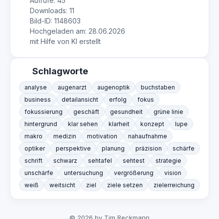
Aufrufe: 45
Downloads: 11
Bild-ID: 1148603
Hochgeladen am: 28.06.2026
mit Hilfe von KI erstellt
Schlagworte
analyse
augenarzt
augenoptik
buchstaben
business
detailansicht
erfolg
fokus
fokussierung
geschäft
gesundheit
grüne linie
hintergrund
klar sehen
klarheit
konzept
lupe
makro
medizin
motivation
nahaufnahme
optiker
perspektive
planung
präzision
schärfe
schrift
schwarz
sehtafel
sehtest
strategie
unschärfe
untersuchung
vergrößerung
vision
weiß
weitsicht
ziel
ziele setzen
zielerreichung
© 2026 by Tim Reckmann