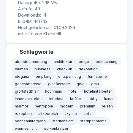
Dateigröße: 2,18 MB
Aufrufe: 49
Downloads: 14
Bild-ID: 1141742
Hochgeladen am: 01.06.2026
mit Hilfe von KI erstellt
Schlagworte
abenddämmerung
architektur
beige
beleuchtung
blumen
business
check-in
dekoration
eleganz
empfang
entspannung
fünf sterne
geschäftsreise
glasfassade
gold
grau
großstadtflair
hochhaus
hotel
hotelmitarbeiter
innenarchitektur
interieur
koffer
lobby
luxus
marmor
metropole
modern
premium
reisen
rezeption
sitzbereich
skyline
sofa
sonnenuntergang
stadtansicht
stadtpanorama
warmes licht
wolkenkratzer