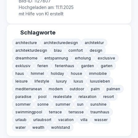
Bild-ID: 1127807
Hochgeladen am: 11.11.2025
mit Hilfe von KI erstellt
Schlagworte
architecture
architecturedesign
architektur
architekturdesign
blau
comfort
design
dreamhome
entspannung
erholung
exclusive
exklusiv
ferien
ferienhaus
garden
garten
haus
himmel
holiday
house
immobilie
leisure
lifestyle
luxury
luxus
luxusleben
mediterranean
modern
outdoor
palm
palmen
paradise
pool
realestate
relaxation
resort
sommer
sonne
summer
sun
sunshine
swimmingpool
terrace
terrasse
traumhaus
urlaub
urlaubsort
vacation
villa
wasser
water
wealth
wohlstand