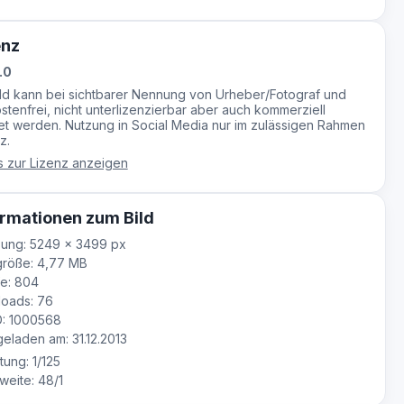
enz
.0
ild kann bei sichtbarer Nennung von Urheber/Fotograf und
stenfrei, nicht unterlizenzierbar aber auch kommerziell
t werden. Nutzung in Social Media nur im zulässigen Rahmen
z.
s zur Lizenz anzeigen
rmationen zum Bild
ung: 5249 × 3499 px
größe: 4,77 MB
e: 804
oads: 76
D: 1000568
laden am: 31.12.2013
tung: 1/125
eite: 48/1