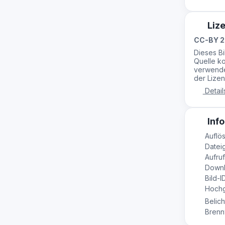
Liz
CC-BY 2
Dieses B
Quelle ko
verwende
der Lizen
Detail
Info
Auflös
Datei
Aufruf
Downl
Bild-I
Hochge
Belich
Brennw