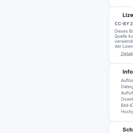
Liz
CC-BY 2
Dieses B
Quelle ko
verwende
der Lizen
Detail
Info
Auflös
Dateig
Aufruf
Downl
Bild-I
Hochge
Sch