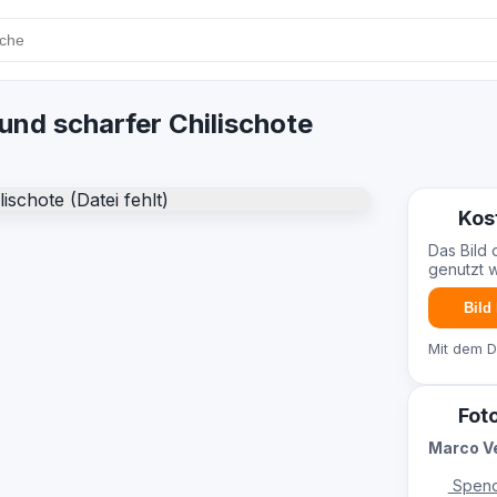
nd scharfer Chilischote
Kos
Das Bild 
genutzt 
Bild
Mit dem 
Fot
Marco V
Spend