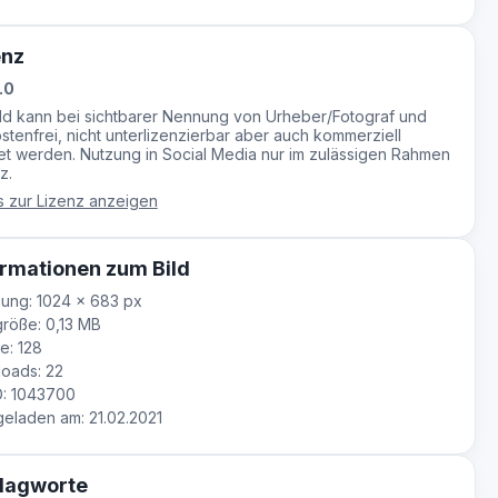
enz
.0
ild kann bei sichtbarer Nennung von Urheber/Fotograf und
stenfrei, nicht unterlizenzierbar aber auch kommerziell
t werden. Nutzung in Social Media nur im zulässigen Rahmen
z.
s zur Lizenz anzeigen
rmationen zum Bild
ung: 1024 × 683 px
röße: 0,13 MB
e: 128
oads: 22
D: 1043700
laden am: 21.02.2021
lagworte