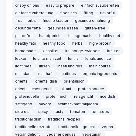
crispy onions
easy to prepare
einfach zuzubereiten
einfache zubereitung
fiber-rich
filling
flavorful
fresh herbs
frische kräuter
gesunde ernährung
gesunde fette
gesundes essen
gluten-free
glutenfrei
hauptgericht
hausgemacht
healthy diet
healthy fats
healthy food
herbs
high-protein
homemade
klassiker
knusprige zwiebeln
kräuter
lecker
leichte mahlzeit
lentils
lentils and rice
light meal
linsen
linsen und reis
main course
mujadara
nahrhaft
nutritious
organic ingredients
oriental
oriental dish
orientalisch
orientalisches gericht
pikant
protein source
proteinquelle
proteinreich
reisgericht
rice dish
sättigend
savory
schmackhaft mujadara
side dish
spicy
tasty
tomaten
tomatoes
traditional dish
traditional recipes
traditionelle rezepte
traditionelles gericht
vegan
vegan delight
veganer genuss
vegetarian