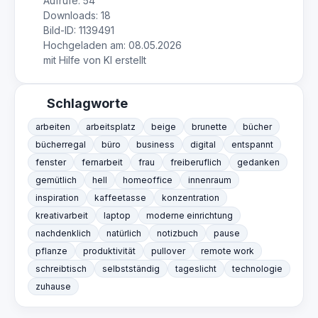
Aufrufe: 54
Downloads: 18
Bild-ID: 1139491
Hochgeladen am: 08.05.2026
mit Hilfe von KI erstellt
Schlagworte
arbeiten
arbeitsplatz
beige
brunette
bücher
bücherregal
büro
business
digital
entspannt
fenster
fernarbeit
frau
freiberuflich
gedanken
gemütlich
hell
homeoffice
innenraum
inspiration
kaffeetasse
konzentration
kreativarbeit
laptop
moderne einrichtung
nachdenklich
natürlich
notizbuch
pause
pflanze
produktivität
pullover
remote work
schreibtisch
selbstständig
tageslicht
technologie
zuhause