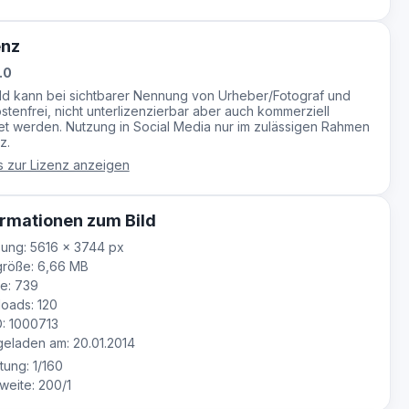
enz
.0
ild kann bei sichtbarer Nennung von Urheber/Fotograf und
stenfrei, nicht unterlizenzierbar aber auch kommerziell
t werden. Nutzung in Social Media nur im zulässigen Rahmen
z.
s zur Lizenz anzeigen
rmationen zum Bild
ung: 5616 × 3744 px
größe: 6,66 MB
e: 739
oads: 120
D: 1000713
laden am: 20.01.2014
tung: 1/160
eite: 200/1