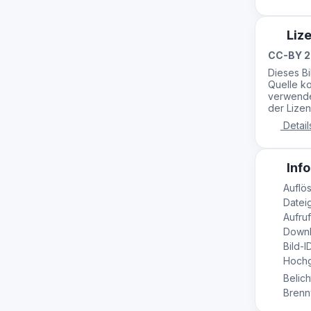
Liz
CC-BY 2
Dieses B
Quelle ko
verwende
der Lizen
Detail
Info
Auflös
Datei
Aufruf
Downl
Bild-I
Hochge
Belich
Brennw