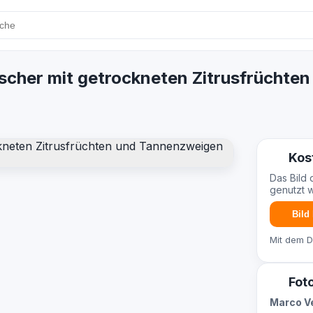
cher mit getrockneten Zitrusfrüchte
Kos
Das Bild 
genutzt 
Bild
Mit dem 
Fot
Marco V