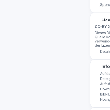
Spend
Liz
CC-BY 2
Dieses B
Quelle ko
verwende
der Lizen
Detail
Info
Auflös
Dateig
Aufruf
Downl
Bild-I
Hochge