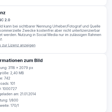
enz
C 2.0
ild kann bei sichtbarer Nennung Urheber/Fotograf und Quelle
-kommerzielle Zwecke kostenfrei aber nicht unterlizenzierbar
t werden. Nutzung in Social Media nur im zulässigen Rahmen
z.
s zur Lizenz anzeigen
rmationen zum Bild
ung: 3118 × 2079 px
röße: 2,40 MB
e: 742
oads: 101
D: 1000727
laden am: 21.01.2014
tung: 1/800
eite: 170/1