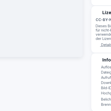
Liz
CC-BY-N
Dieses B
für nicht
verwende
der Lizen
Detail
Info
Auflös
Dateig
Aufruf
Downl
Bild-I
Hochge
Belich
Brennw