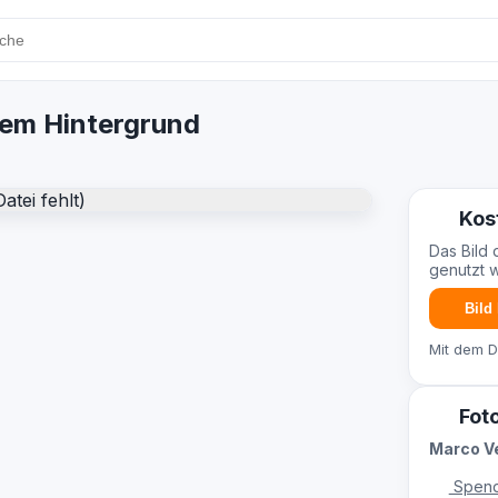
nem Hintergrund
Kos
Das Bild 
genutzt 
Bild
Mit dem 
Fot
Marco V
Spend