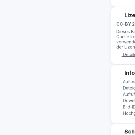
Liz
CC-BY 2
Dieses B
Quelle ko
verwende
der Lizen
Detail
Info
Auflös
Dateig
Aufruf
Downl
Bild-I
Hochge
Sch