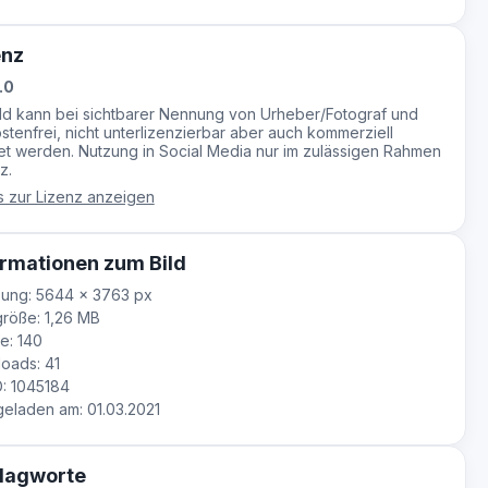
enz
.0
ild kann bei sichtbarer Nennung von Urheber/Fotograf und
stenfrei, nicht unterlizenzierbar aber auch kommerziell
t werden. Nutzung in Social Media nur im zulässigen Rahmen
z.
s zur Lizenz anzeigen
rmationen zum Bild
ung: 5644 × 3763 px
röße: 1,26 MB
e: 140
oads: 41
D: 1045184
laden am: 01.03.2021
lagworte