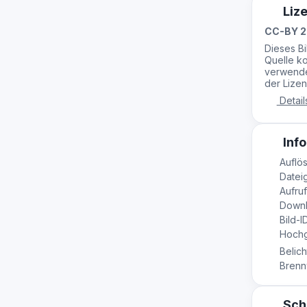
Liz
CC-BY 2
Dieses B
Quelle ko
verwende
der Lizen
Detail
Info
Auflös
Dateig
Aufruf
Downl
Bild-I
Hochg
Belich
Brennw
Sch