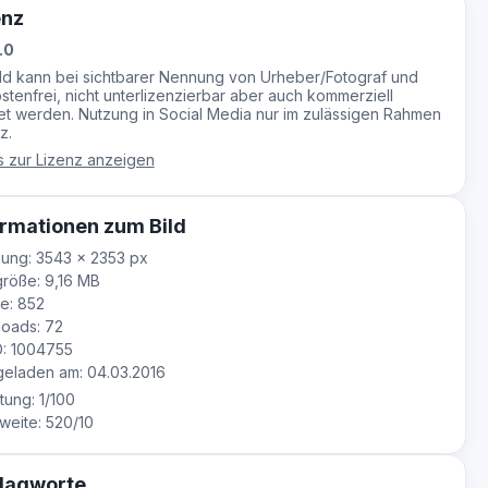
enz
.0
ild kann bei sichtbarer Nennung von Urheber/Fotograf und
stenfrei, nicht unterlizenzierbar aber auch kommerziell
t werden. Nutzung in Social Media nur im zulässigen Rahmen
z.
s zur Lizenz anzeigen
rmationen zum Bild
ung: 3543 × 2353 px
röße: 9,16 MB
e: 852
oads: 72
D: 1004755
eladen am: 04.03.2016
tung: 1/100
eite: 520/10
lagworte