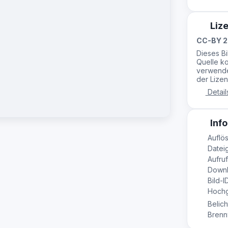
Liz
CC-BY 2
Dieses B
Quelle ko
verwende
der Lizen
Detail
Info
Auflös
Dateig
Aufruf
Downl
Bild-I
Hochg
Belich
Brennw