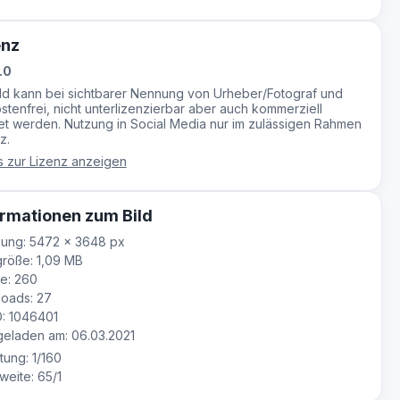
enz
.0
ild kann bei sichtbarer Nennung von Urheber/Fotograf und
stenfrei, nicht unterlizenzierbar aber auch kommerziell
t werden. Nutzung in Social Media nur im zulässigen Rahmen
z.
s zur Lizenz anzeigen
rmationen zum Bild
ung: 5472 × 3648 px
röße: 1,09 MB
e: 260
oads: 27
D: 1046401
eladen am: 06.03.2021
tung: 1/160
eite: 65/1