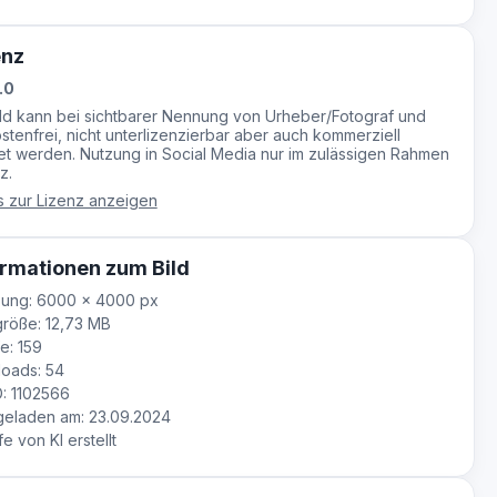
enz
.0
ild kann bei sichtbarer Nennung von Urheber/Fotograf und
stenfrei, nicht unterlizenzierbar aber auch kommerziell
t werden. Nutzung in Social Media nur im zulässigen Rahmen
z.
s zur Lizenz anzeigen
rmationen zum Bild
sung: 6000 × 4000 px
röße: 12,73 MB
e: 159
oads: 54
D: 1102566
eladen am: 23.09.2024
fe von KI erstellt