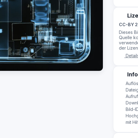
Liz
CC-BY 2
Dieses B
Quelle ko
verwende
der Lizen
Detail
Info
Auflö
Dateig
Aufruf
Downl
Bild-I
Hochg
mit Hil