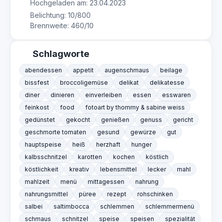
Hochgeladen am: 23.04.2023
Belichtung: 10/800
Brennweite: 460/10
Schlagworte
abendessen
appetit
augenschmaus
beilage
bissfest
broccoligemüse
delikat
delikatesse
diner
dinieren
einverleiben
essen
esswaren
feinkost
food
fotoart by thommy & sabine weiss
gedünstet
gekocht
genießen
genuss
gericht
geschmorte tomaten
gesund
gewürze
gut
hauptspeise
heiß
herzhaft
hunger
kalbsschnitzel
karotten
kochen
köstlich
köstlichkeit
kreativ
lebensmittel
lecker
mahl
mahlzeit
menü
mittagessen
nahrung
nahrungsmittel
püree
rezept
rohschinken
salbei
saltimbocca
schlemmen
schlemmermenü
schmaus
schnitzel
speise
speisen
spezialität