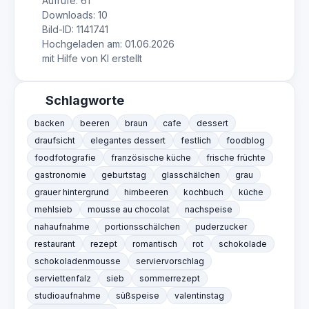
Aufrufe: 61
Downloads: 10
Bild-ID: 1141741
Hochgeladen am: 01.06.2026
mit Hilfe von KI erstellt
Schlagworte
backen
beeren
braun
cafe
dessert
draufsicht
elegantes dessert
festlich
foodblog
foodfotografie
französische küche
frische früchte
gastronomie
geburtstag
glasschälchen
grau
grauer hintergrund
himbeeren
kochbuch
küche
mehlsieb
mousse au chocolat
nachspeise
nahaufnahme
portionsschälchen
puderzucker
restaurant
rezept
romantisch
rot
schokolade
schokoladenmousse
serviervorschlag
serviettenfalz
sieb
sommerrezept
studioaufnahme
süßspeise
valentinstag