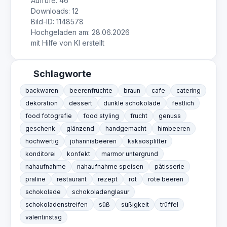
Aufrufe: 46
Downloads: 12
Bild-ID: 1148578
Hochgeladen am: 28.06.2026
mit Hilfe von KI erstellt
Schlagworte
backwaren
beerenfrüchte
braun
cafe
catering
dekoration
dessert
dunkle schokolade
festlich
food fotografie
food styling
frucht
genuss
geschenk
glänzend
handgemacht
himbeeren
hochwertig
johannisbeeren
kakaosplitter
konditorei
konfekt
marmor untergrund
nahaufnahme
nahaufnahme speisen
pâtisserie
praline
restaurant
rezept
rot
rote beeren
schokolade
schokoladenglasur
schokoladenstreifen
süß
süßigkeit
trüffel
valentinstag