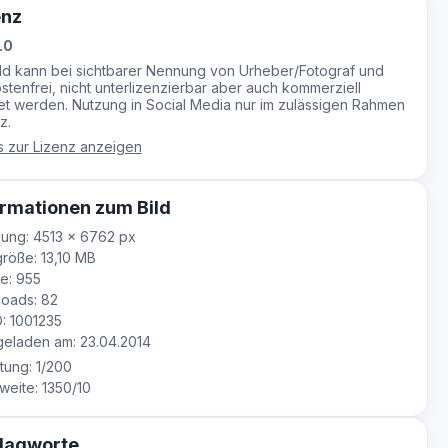
enz
.0
ild kann bei sichtbarer Nennung von Urheber/Fotograf und
stenfrei, nicht unterlizenzierbar aber auch kommerziell
t werden. Nutzung in Social Media nur im zulässigen Rahmen
z.
s zur Lizenz anzeigen
rmationen zum Bild
ung: 4513 × 6762 px
röße: 13,10 MB
e: 955
oads: 82
D: 1001235
eladen am: 23.04.2014
tung: 1/200
eite: 1350/10
lagworte