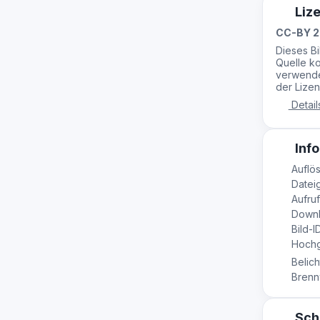
Liz
CC-BY 2
Dieses B
Quelle ko
verwende
der Lizen
Detail
Info
Auflös
Dateig
Aufruf
Downl
Bild-I
Hochg
Belich
Brennw
Sch