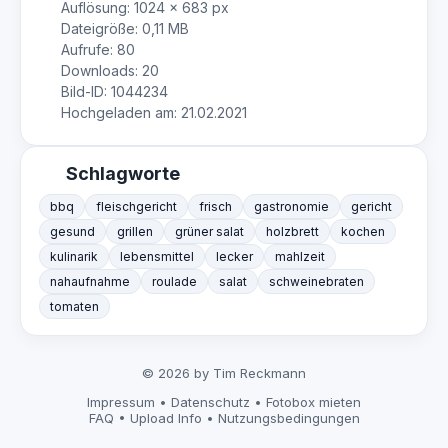
Auflösung: 1024 × 683 px
Dateigröße: 0,11 MB
Aufrufe: 80
Downloads: 20
Bild-ID: 1044234
Hochgeladen am: 21.02.2021
Schlagworte
bbq
fleischgericht
frisch
gastronomie
gericht
gesund
grillen
grüner salat
holzbrett
kochen
kulinarik
lebensmittel
lecker
mahlzeit
nahaufnahme
roulade
salat
schweinebraten
tomaten
© 2026 by Tim Reckmann
Impressum
•
Datenschutz
•
Fotobox mieten
FAQ
•
Upload Info
•
Nutzungsbedingungen