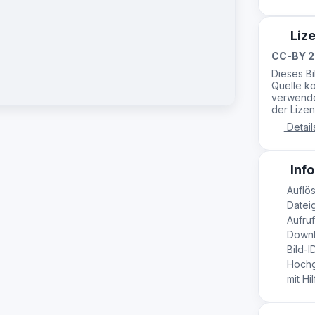
Liz
CC-BY 2
Dieses B
Quelle ko
verwende
der Lizen
Detail
Info
Auflös
Dateig
Aufruf
Downl
Bild-I
Hochg
mit Hil