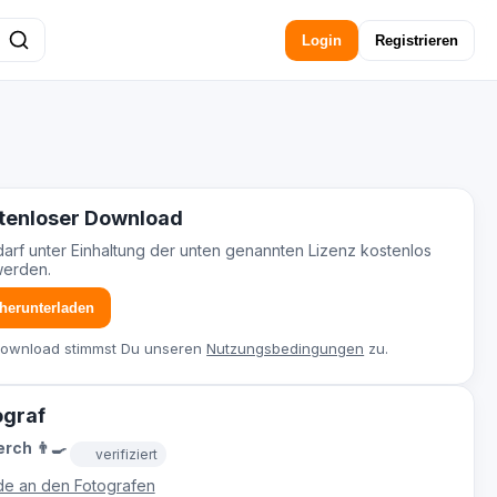
Login
Registrieren
tenloser Download
darf unter Einhaltung der unten genannten Lizenz kostenlos
werden.
 herunterladen
Download stimmst Du unseren
Nutzungsbedingungen
zu.
ograf
rch 👨‍🍳
verifiziert
e an den Fotografen