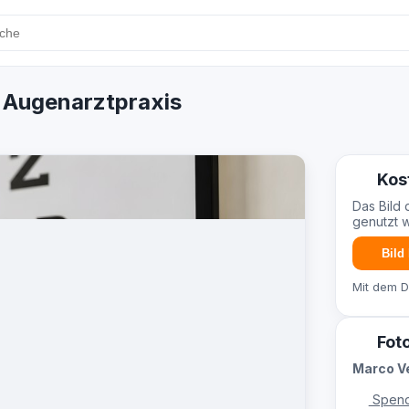
r Augenarztpraxis
Kos
Das Bild 
genutzt 
Bild
Mit dem 
Fot
Marco Ve
Spend