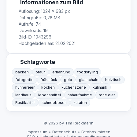
Informationen zum Bild
Auflösung: 1024 × 683 px
Dateigröße: 0,28 MB
Aufrufe: 74
Downloads: 19
Bild-ID: 1043296
Hochgeladen am: 21.02.2021
Schlagworte
backen
braun
ernährung
foodstyling
fotografie
frühstück
gelb
glasschale
holztisch
hühnereier
kochen
küchenszene
kulinarik
landhaus
lebensmittel
nahaufnahme
rohe eier
Rustikalität
schneebesen
zutaten
© 2026 by Tim Reckmann
Impressum
•
Datenschutz
•
Fotobox mieten
FAQ
•
Upload Info
•
Nutzungsbedingungen