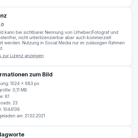
enz
.0
ild kann bei sichtbarer Nennung von Urheber/Fotograf und
stenfrei, nicht unterlizenzierbar aber auch kommerziell
t werden. Nutzung in Social Media nur im zulässigen Rahmen
z.
s zur Lizenz anzeigen
rmationen zum Bild
ung: 1024 × 683 px
röße: 0,11 MB
e: 81
oads: 23
D: 1044139
laden am: 21.02.2021
lagworte