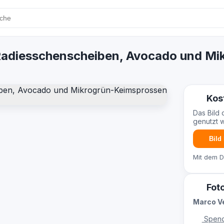
t Radiesschenscheiben, Avocado und M
Kos
Das Bild 
genutzt 
Bild
Mit dem 
Fot
Marco V
Spend