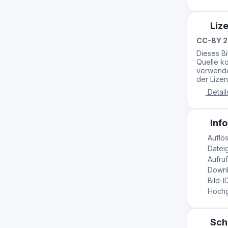
Liz
CC-BY 2
Dieses B
Quelle ko
verwende
der Lizen
Detail
Info
Auflös
Dateig
Aufruf
Downl
Bild-I
Hochge
Sch