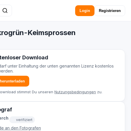
Login
Registrieren
ikrogrün-Keimsprossen
tenloser Download
darf unter Einhaltung der unten genannten Lizenz kostenlos
werden.
 herunterladen
Download stimmst Du unseren
Nutzungsbedingungen
zu.
ograf
erch
verifiziert
e an den Fotografen