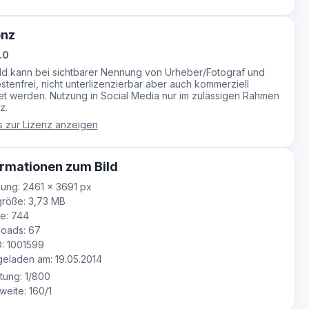
enz
.0
ild kann bei sichtbarer Nennung von Urheber/Fotograf und
stenfrei, nicht unterlizenzierbar aber auch kommerziell
t werden. Nutzung in Social Media nur im zulässigen Rahmen
z.
s zur Lizenz anzeigen
rmationen zum Bild
ung: 2461 × 3691 px
röße: 3,73 MB
e: 744
oads: 67
D: 1001599
laden am: 19.05.2014
tung: 1/800
eite: 160/1