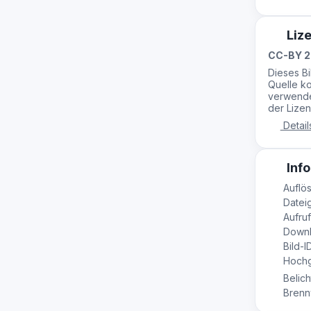
Liz
CC-BY 2
Dieses B
Quelle ko
verwende
der Lizen
Detail
Info
Auflös
Dateig
Aufruf
Downl
Bild-I
Hochge
Belich
Brennw