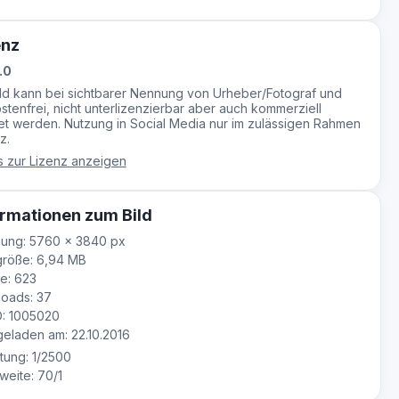
enz
.0
ild kann bei sichtbarer Nennung von Urheber/Fotograf und
stenfrei, nicht unterlizenzierbar aber auch kommerziell
t werden. Nutzung in Social Media nur im zulässigen Rahmen
z.
s zur Lizenz anzeigen
rmationen zum Bild
sung: 5760 × 3840 px
größe: 6,94 MB
e: 623
oads: 37
D: 1005020
laden am: 22.10.2016
tung: 1/2500
eite: 70/1