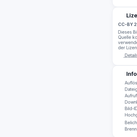
Liz
CC-BY 2
Dieses B
Quelle ko
verwende
der Lizen
Detail
Info
Auflö
Datei
Aufruf
Downl
Bild-I
Hochge
Belich
Brennw