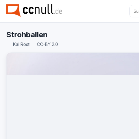
Strohballen
Kai Rost
·
CC-BY 2.0