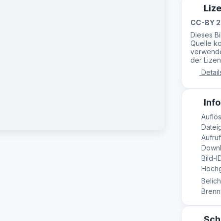
Liz
CC-BY 2
Dieses B
Quelle ko
verwende
der Lizen
Detail
Info
Auflös
Datei
Aufruf
Downl
Bild-I
Hochge
Belich
Brennw
Sch