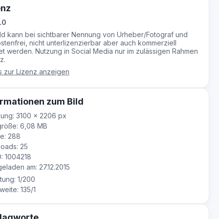
enz
.0
ild kann bei sichtbarer Nennung von Urheber/Fotograf und
stenfrei, nicht unterlizenzierbar aber auch kommerziell
t werden. Nutzung in Social Media nur im zulässigen Rahmen
z.
s zur Lizenz anzeigen
rmationen zum Bild
ung: 3100 × 2206 px
größe: 6,08 MB
e: 288
oads: 25
D: 1004218
laden am: 27.12.2015
tung: 1/200
eite: 135/1
lagworte