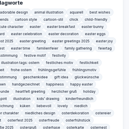
lagworte
adorable design
animal illustration
aquarell
best wishes
iends
cartoon style
cartoon-stil
chick
child-friendly
cute character
easter
easter breakfast
easter bunny
ard
easter celebration
easter decoration
easter eggs
est 2025
easter greeting
easter greetings 2025
easter joy
est
easter time
familienfeier
family gathering
feiertag
gsstimmung
festive motif
festivity
 illustration tags: ostern
festliches motiv
festlichkeit
eit
frohe ostern
frühlingsgefühle
frühlingsmotiv
gsstimmung
geschenkidee
gift idea
glückwünsche
awn
handgezeichnet
happiness
happy easter
eunde
heartfelt greeting
herzlicher gruß
holiday
pirit
illustration
kids’ drawing
kinderfreundlich
eichnung
küken
liebevoll
lovely
niedlich
er charakter
niedliches design
osterdekoration
ostereier
t
osterfest 2025
osterfreude
osterfrühstück
üße 2025
ostergruß
osterhase
osterkarte
osternest