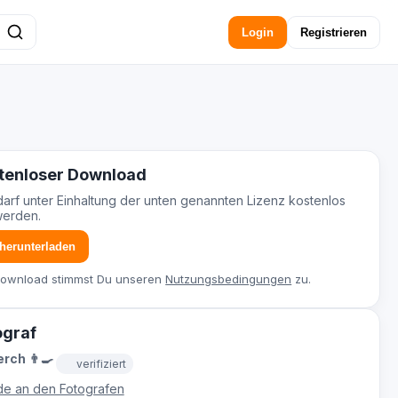
Login
Registrieren
tenloser Download
darf unter Einhaltung der unten genannten Lizenz kostenlos
werden.
 herunterladen
Download stimmst Du unseren
Nutzungsbedingungen
zu.
ograf
rch 👨‍🍳
verifiziert
e an den Fotografen