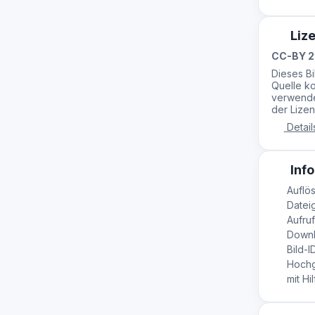
Liz
CC-BY 2
Dieses B
Quelle ko
verwende
der Lizen
Detail
Info
Auflös
Dateig
Aufruf
Downl
Bild-I
Hochg
mit Hil