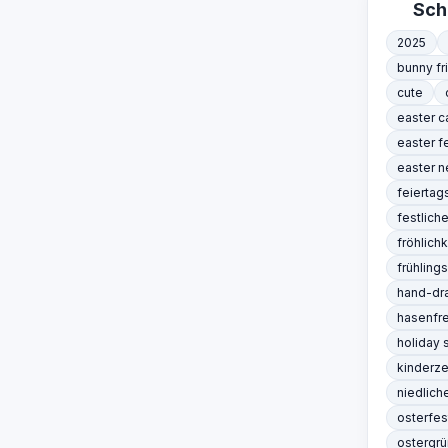
Sch
2025
bunny fr
cute
easter c
easter f
easter n
feierta
festliche
fröhlichk
frühlin
hand-dr
hasenfr
holiday s
kinderz
niedlich
osterfes
ostergr