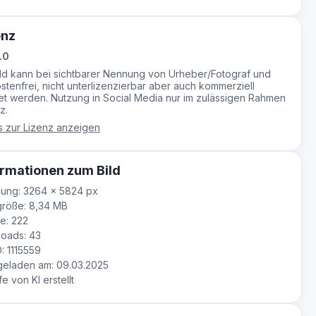
enz
.0
ild kann bei sichtbarer Nennung von Urheber/Fotograf und
stenfrei, nicht unterlizenzierbar aber auch kommerziell
t werden. Nutzung in Social Media nur im zulässigen Rahmen
z.
s zur Lizenz anzeigen
rmationen zum Bild
ung: 3264 × 5824 px
röße: 8,34 MB
e: 222
oads: 43
D: 1115559
eladen am: 09.03.2025
fe von KI erstellt