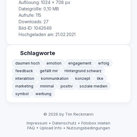
Auflösung: 1024 × 708 px
Dateigröße: 0,10 MB
Aufrufe: 115
Downloads: 27
Bild-ID: 1042649
Hochgeladen am: 21.02.2021
Schlagworte
daumen hoch
emotion
engagement
erfolg
feedback
gefällt mir
Hintergrund schwarz
interaktion
kommunikation
konzept
like
marketing
minimal
positiv
soziale medien
symbol
werbung
© 2026 by Tim Reckmann
Impressum
•
Datenschutz
•
Fotobox mieten
FAQ
•
Upload Info
•
Nutzungsbedingungen