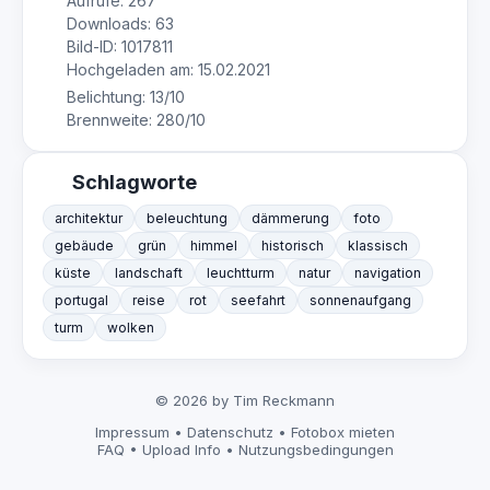
Aufrufe: 267
Downloads: 63
Bild-ID: 1017811
Hochgeladen am: 15.02.2021
Belichtung: 13/10
Brennweite: 280/10
Schlagworte
architektur
beleuchtung
dämmerung
foto
gebäude
grün
himmel
historisch
klassisch
küste
landschaft
leuchtturm
natur
navigation
portugal
reise
rot
seefahrt
sonnenaufgang
turm
wolken
© 2026 by Tim Reckmann
Impressum
•
Datenschutz
•
Fotobox mieten
FAQ
•
Upload Info
•
Nutzungsbedingungen