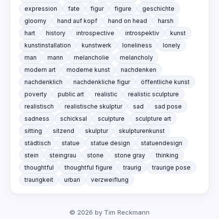
expression
fate
figur
figure
geschichte
gloomy
hand auf kopf
hand on head
harsh
hart
history
introspective
introspektiv
kunst
kunstinstallation
kunstwerk
loneliness
lonely
man
mann
melancholie
melancholy
modern art
moderne kunst
nachdenken
nachdenklich
nachdenkliche figur
öffentliche kunst
poverty
public art
realistic
realistic sculpture
realistisch
realistische skulptur
sad
sad pose
sadness
schicksal
sculpture
sculpture art
sitting
sitzend
skulptur
skulpturenkunst
städtisch
statue
statue design
statuendesign
stein
steingrau
stone
stone gray
thinking
thoughtful
thoughtful figure
traurig
traurige pose
traurigkeit
urban
verzweiflung
© 2026 by Tim Reckmann