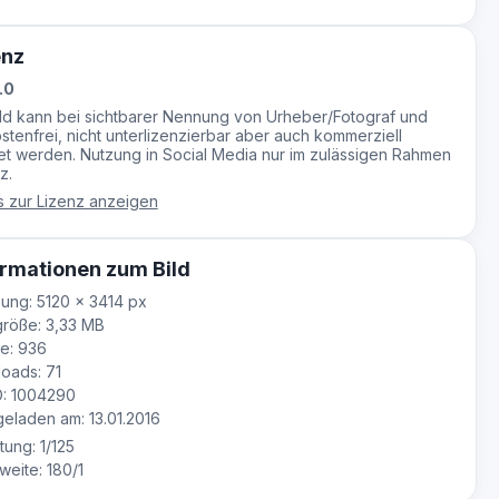
enz
.0
ild kann bei sichtbarer Nennung von Urheber/Fotograf und
stenfrei, nicht unterlizenzierbar aber auch kommerziell
t werden. Nutzung in Social Media nur im zulässigen Rahmen
z.
s zur Lizenz anzeigen
rmationen zum Bild
ung: 5120 × 3414 px
röße: 3,33 MB
e: 936
oads: 71
D: 1004290
laden am: 13.01.2016
tung: 1/125
eite: 180/1