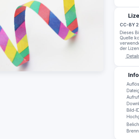
Liz
CC-BY 2
Dieses B
Quelle ko
verwende
der Lizen
Detail
Info
Auflös
Dateig
Aufruf
Downl
Bild-I
Hochge
Belich
Brennw