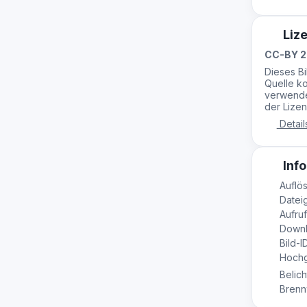
Liz
CC-BY 2
Dieses B
Quelle ko
verwende
der Lizen
Detail
Info
Auflös
Dateig
Aufruf
Downl
Bild-I
Hochge
Belich
Brennw