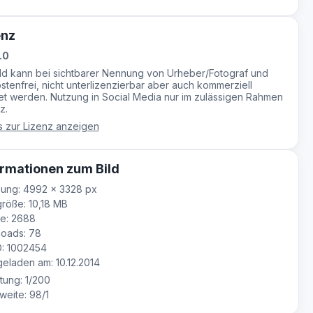
enz
.0
ild kann bei sichtbarer Nennung von Urheber/Fotograf und
stenfrei, nicht unterlizenzierbar aber auch kommerziell
t werden. Nutzung in Social Media nur im zulässigen Rahmen
z.
s zur Lizenz anzeigen
rmationen zum Bild
ung: 4992 × 3328 px
röße: 10,18 MB
e: 2688
oads: 78
D: 1002454
laden am: 10.12.2014
tung: 1/200
eite: 98/1