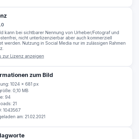
enz
.0
ild kann bei sichtbarer Nennung von Urheber/Fotograf und
stenfrei, nicht unterlizenzierbar aber auch kommerziell
t werden. Nutzung in Social Media nur im zulässigen Rahmen
z.
s zur Lizenz anzeigen
rmationen zum Bild
ung: 1024 × 681 px
röße: 0,10 MB
e: 94
oads: 21
D: 1043567
laden am: 21.02.2021
lagworte