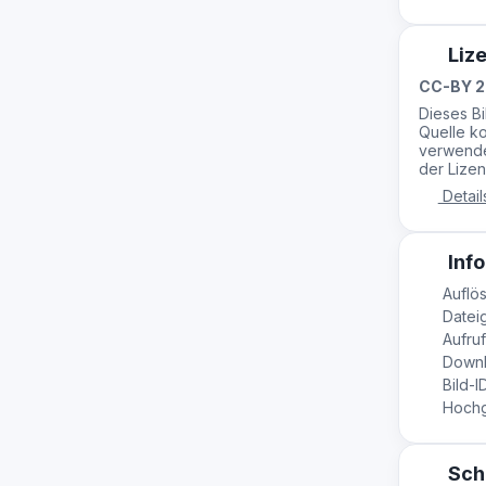
Liz
CC-BY 2
Dieses B
Quelle ko
verwende
der Lizen
Detail
Info
Auflös
Dateig
Aufruf
Downl
Bild-I
Hochge
Sch