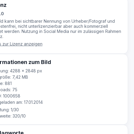
enz
.0
ild kann bei sichtbarer Nennung von Urheber/Fotograf und
stenfrei, nicht unterlizenzierbar aber auch kommerziell
t werden. Nutzung in Social Media nur im zulässigen Rahmen
z.
s zur Lizenz anzeigen
rmationen zum Bild
sung: 4288 × 2848 px
röße: 7,42 MB
e: 881
oads: 75
D: 1000658
laden am: 17.01.2014
tung: 1/30
eite: 320/10
lagworte