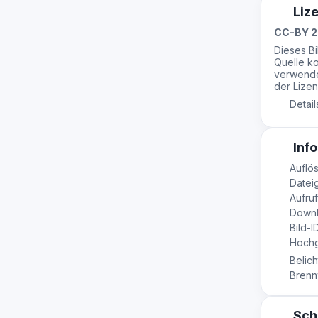
Liz
CC-BY 2
Dieses B
Quelle ko
verwende
der Lizen
Detail
Info
Auflö
Dateig
Aufruf
Downl
Bild-I
Hochge
Belich
Brennw
Sch