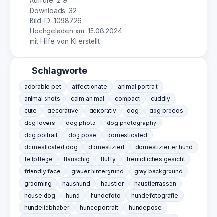
Aufrufe: 219
Downloads: 32
Bild-ID: 1098726
Hochgeladen am: 15.08.2024
mit Hilfe von KI erstellt
Schlagworte
adorable pet
affectionate
animal portrait
animal shots
calm animal
compact
cuddly
cute
decorative
dekorativ
dog
dog breeds
dog lovers
dog photo
dog photography
dog portrait
dog pose
domesticated
domesticated dog
domestiziert
domestizierter hund
fellpflege
flauschig
fluffy
freundliches gesicht
friendly face
grauer hintergrund
gray background
grooming
haushund
haustier
haustierrassen
house dog
hund
hundefoto
hundefotografie
hundeliebhaber
hundeportrait
hundepose