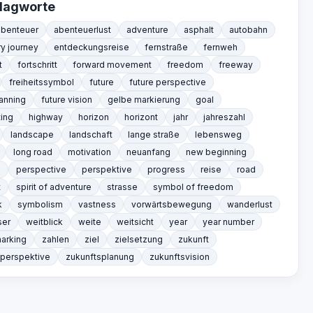
lagworte
abenteuer
abenteuerlust
adventure
asphalt
autobahn
y journey
entdeckungsreise
fernstraße
fernweh
t
fortschritt
forward movement
freedom
freeway
freiheitssymbol
future
future perspective
lanning
future vision
gelbe markierung
goal
ting
highway
horizon
horizont
jahr
jahreszahl
landscape
landschaft
lange straße
lebensweg
long road
motivation
neuanfang
new beginning
s
perspective
perspektive
progress
reise
road
t
spirit of adventure
strasse
symbol of freedom
k
symbolism
vastness
vorwärtsbewegung
wanderlust
ser
weitblick
weite
weitsicht
year
year number
marking
zahlen
ziel
zielsetzung
zukunft
sperspektive
zukunftsplanung
zukunftsvision