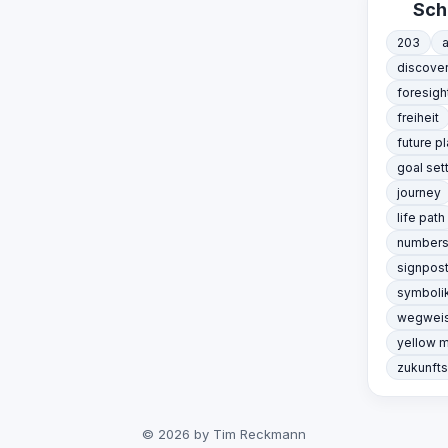
Sch
203
discover
foresigh
freiheit
future p
goal set
journey
life path
number
signpos
symboli
wegwei
yellow 
zukunft
© 2026 by Tim Reckmann