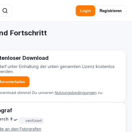
Login
Registrieren
nd Fortschritt
tenloser Download
darf unter Einhaltung der unten genannten Lizenz kostenlos
werden.
 herunterladen
Download stimmst Du unseren
Nutzungsbedingungen
zu.
ograf
rch 👨‍🍳
verifiziert
e an den Fotografen