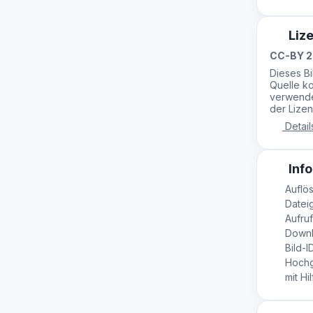
Liz
CC-BY 2
Dieses B
Quelle ko
verwende
der Lizen
Detail
Info
Auflös
Dateig
Aufruf
Downl
Bild-I
Hochg
mit Hil